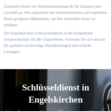
Zusätzlich bieten wir Sicherheitsberatung für Ihr Zuhause oder
Geschäft an.​ Wir analysieren die Sicherheitslücken und empfehlen
Ihnen geeignete Maßnahmen, um Ihre Immobilie besser zu
schützen.​
Der Engelskirchen Schlüsselnotdienst ist Ihr kompetenter
Ansprechpartner für alle Türprobleme.​ Verlassen Sie sich auf uns
für qualitativ hochwertige Dienstleistungen und schnelle
Lösungen.​
Schlüsseldienst in
Engelskirchen